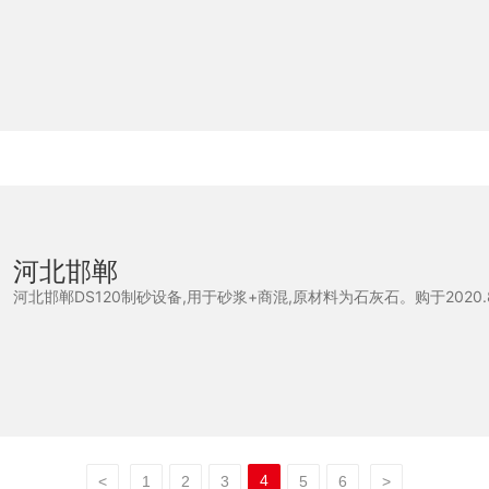
河北邯郸
河北邯郸DS120制砂设备,用于砂浆+商混,原材料为石灰石。购于2020.8
4
<
1
2
3
5
6
>