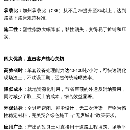
承载比：
加州承载比（
）从不足
提升至
以上，达到
CBR
2%
8%
路基下路床规范标准。
施工性：
塑性指数大幅降低，黏性消失，变得易于摊铺和压
实。
四大优势，直击客户核心关切
高效省时：
单套设备处理能力达
吨
小时，可快速消化
40-100
/
现场渣土，不耽误工期，远超传统晾晒效率。
降低成本：
就地资源化利用，节省巨额的外运及消纳费用，
同时减少了取土买土的成本，综合效益显著。
环保达标：
全过程密闭、抑尘设计，无二次污染，产物为惰
性稳定材料，完美契合绿色施工与
“
无废城市
”
政策要求。
应用广泛：
产出的改良土可直接用于道路工程填筑、场地平