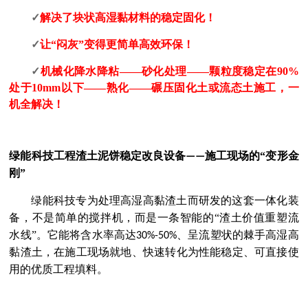
✓
解决了块状高湿黏材料的稳定固化！
✓
让
“闷灰”变得更简单高效环保！
✓
机械化降水降粘
——砂化处理——颗粒度稳定在90%
处于10mm以下——熟化——碾压固化土或流态土施工，一
机全解决！
绿能科技
工程渣土泥饼稳定改良设备
施工现场的
“
变形金
——
刚
”
绿能科技
专为处理高湿高
黏
渣土而研发的这套一体化装
备，不是简单的搅拌机，而是一条智能的
“
渣土价值重塑流
水线
”
。它能将含水率高达
、呈流塑状的棘手
高湿高
30%-50%
黏渣土
，在施工现场就地、快速转化为性能稳定、可直接使
用的优质工程填料。