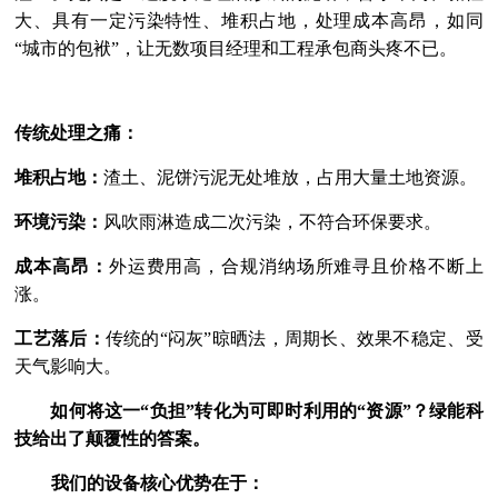
大、
具有一定污染特性、
堆积占地，处理成本高昂，如同
“
城市的包袱
”
，让无数项目经理和工程承包商头疼不已。
传统处理之痛：
堆积占地：
渣土、
泥饼
污泥
无处堆放，占用大量土地资源。
环境污染：
风吹雨淋造成二次污染，不符合环保要求。
成本高昂：
外运费用高，合规消纳场所难寻且价格不断上
涨。
工艺落后：
传统的
“
闷灰
”
晾晒法，周期长、效果不稳定、受
天气影响大。
如何将这一
“
负担
”
转化为可即时利用的
“
资源
”
？
绿能科
技
给出了颠覆性的答案。
我们的设备核心优势在于：