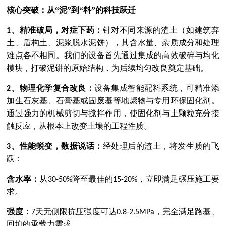
核心突破：从
“
泥
”
到
“
料
”
的科技跃迁
、
精准破局，对症下药：
针对不同来源的渣土（如建筑弃
1
土、盾构土、泥浆脱水泥饼），其含水量、杂质成分和处理
难点各不相同。我们的
设备
首先通过集成的高效破碎与均化
模块，打破泥饼的原始结构，为后续均匀改良奠定基础。
、
物理化学复合改良：
设
备集成智能配料系统，可精准添
2
加生石灰基、石膏基或固废基等地聚物与专用环保固化剂。
通过强力的机械剪切与搅拌作用，使固化剂与土颗粒充分接
触反应，从根本上改变土壤的工程性质。
、
性能蜕变，数据说话：
经处理后的渣土，将发生质的飞
3
跃：
含水率：
从
降至最佳的
，立即满足碾压施工要
30-50%
15-20%
求。
强度：
天无侧限抗压强度可达
，完全满足路基、
7
0.8-2.5MPa
回填的承载力需求。