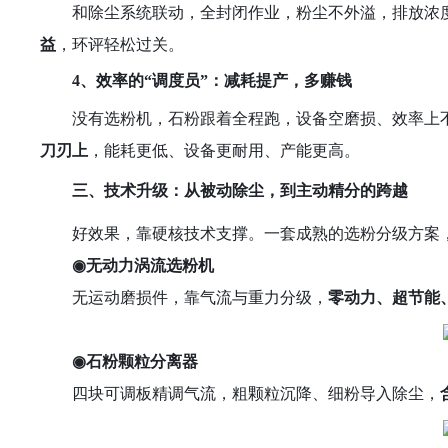
和除尘系统联动，全封闭作业，粉尘不外溢，排放浓
益
，环评轻松过关。
4
、
效率的
“调度员”：减耗提产，多赚钱
没有选粉机，石粉跟着全程跑，设备空磨损、效率上
刀刃上
，能耗更低、设备更耐用、产能更高。
三、技术升级：从被动除尘，到主动精分的跨越
好效果，靠硬核技术支撑。一套成熟的选粉分级方案
◉
无动力涡流选粉机
无运动磨损件，靠气流与重力分级，
零动力、超节能
◉
石粉颗粒分离器
四块可调板精调气流，粗颗粒沉降、细粉导入除尘，