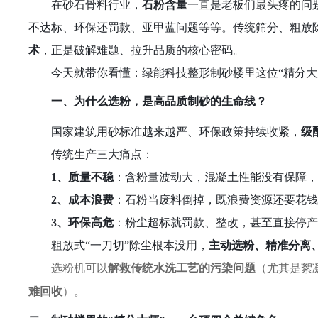
在砂石骨料行业，
石粉含量
一直是老板们最头疼的问
不达标、环保还罚款、亚甲蓝问题等等。传统筛分、粗放
术
，正是破解难题、拉升品质的核心密码。
今天就带你看懂：绿能科技整形制砂楼里这位
“精分大
一、为什么选粉，是高品质制砂的生命线？
国家建筑用砂标准越来越严、环保政策持续收紧，
级
传统生产三大痛点：
1、
质量不稳
：含粉量波动大，混凝土性能
没有
保障
2、
成本浪费
：石粉当废料倒掉，既浪费资源还要花
3、
环保高危
：粉尘超标就罚款、整改，甚至直接停
粗放式
“一刀切”除尘根本没用，
主动选粉、精准分离
选粉机可以
解救传统水洗工艺的污染问题
（尤其是絮
难回收
）。