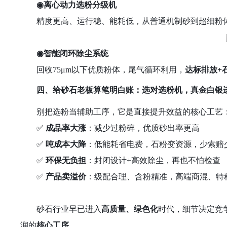
◉
离心动力选粉分级机
精度更高、运行稳、能耗低，从普通机制砂到超细粉
◉
智能闭环除尘系统
回收
75μm以下优质粉体，尾气循环利用，
达标排放
+
四、给砂石老板算笔明白账：选对选粉机，真金白银
别把选粉当辅助工序，它是直接提升效益的核心工艺
✅
成品率大涨
：减少过粉碎，优质砂出率更高
✅
吨成本大降
：低能耗省电费，石粉变资源，少索赔
✅
环保无负担
：封闭设计
+高效除尘，再也不怕检查
✅
产品卖溢价
：级配合理、含粉精准，高端商混、特
砂石行业早已进入
高质量、绿色化
时代，细节决定竞
润的
核心工序
。