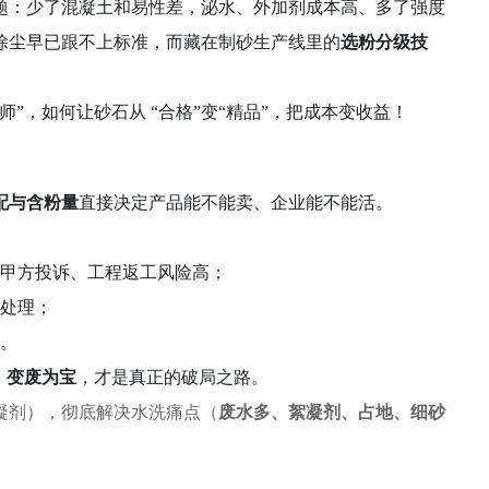
题：少了混凝土和易性差，泌水、外加剂成本高、多了强度
除尘早已跟不上标准，而藏在制砂生产线里的
选粉分级技
师”，如何让砂石从 “合格”变“精品”，把成本变收益！
配与含粉量
直接决定产品能不能卖、企业能不能活。
，甲方投诉、工程返工风险高
；
钱处理
；
产
。
、变废为宝
，才是真正的破局之路。
凝剂），彻底解决水洗痛点（
废水多、絮凝剂、占地、细砂