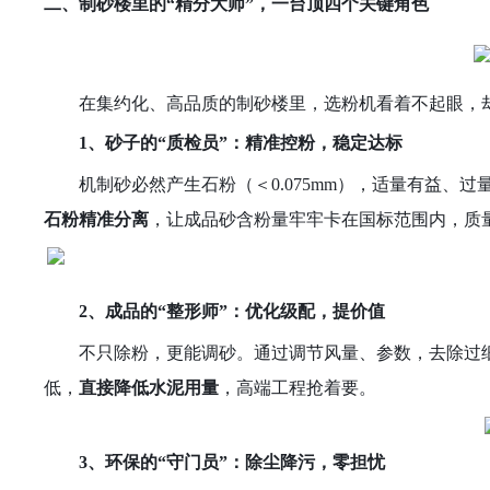
二、
制砂楼里的
“精分大师”，一台顶四个关键角色
在集约化、高品质的制砂楼里，选粉机看着不起眼，
1、
砂子的
“质检员”：精准控粉，
稳定
达标
机制砂必然产生石粉（＜
0.075mm），适量有益
石粉精准分离
，让成品砂含粉量牢牢卡在国标范围内，质
2
、
成品的
“整形师”：优化级配，提价值
不只除粉，更能调砂。通过调节风量、参数，去除过
低，
直接降低水泥用量
，高端工程抢着要。
3
、
环保的
“守门员”：除尘降污，零担忧