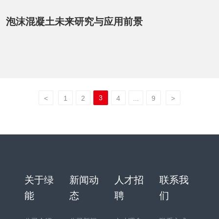
泡沫混凝土未来研究与应用前景
3
<
1
2
4
...
9
>
关于绿
新闻动
人才招
联系我
能
态
聘
们