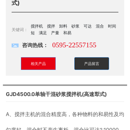
式)
搅拌机
搅拌
卸料
砂浆
可达
混合
时间
关键词：
短
满足
产量
和易
0595-22557155
咨询热线：
相关产品
产品留言
GJD4500.0单轴干混砂浆搅拌机(高速犁式)
A、搅拌主机的混合精度高，各种物料的和易性及均
匀度好，混合时不产生离析，混合比可达1:10000，