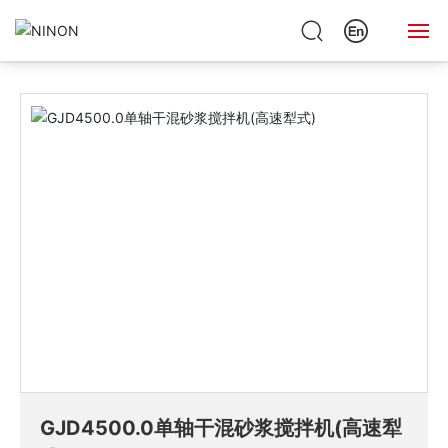
GJD4500.0单轴干混砂浆搅
产品
普（特）种干混
首页
拌机(高速犁式)
中心
砂浆设备
网站首页
关于绿能
产品中心
新闻动态
案例展示
人才招聘
联系我们
GJD4500.0单轴干混砂浆搅拌机(高速犁